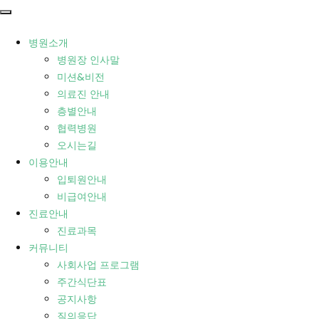
병원소개
병원장 인사말
미션&비전
의료진 안내
층별안내
협력병원
오시는길
이용안내
입퇴원안내
비급여안내
진료안내
진료과목
커뮤니티
사회사업 프로그램
주간식단표
공지사항
질의응답